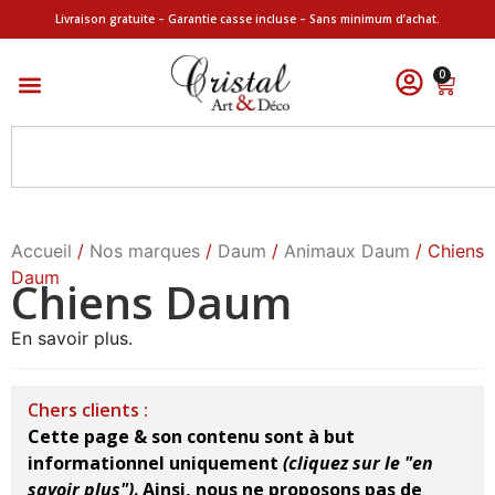
Livraison gratuite – Garantie casse incluse – Sans minimum d’achat.
0
Accueil
/
Nos marques
/
Daum
/
Animaux Daum
/ Chiens
Daum
Chiens Daum
En savoir plus.
Chers clients :
Cette page & son contenu sont à but
informationnel uniquement
(cliquez sur le "en
savoir plus")
.
Ainsi, nous ne proposons pas de