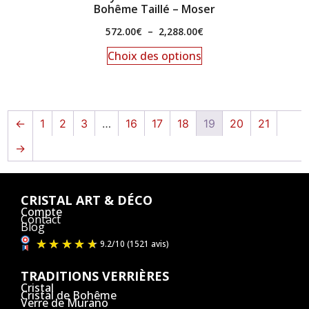
Bohême Taillé – Moser
572.00
€
–
2,288.00
€
Choix des options
←
1
2
3
…
16
17
18
19
20
21
→
CRISTAL ART & DÉCO
Compte
Contact
Blog
TRADITIONS VERRIÈRES
Cristal
Cristal de Bohême
Verre de Murano