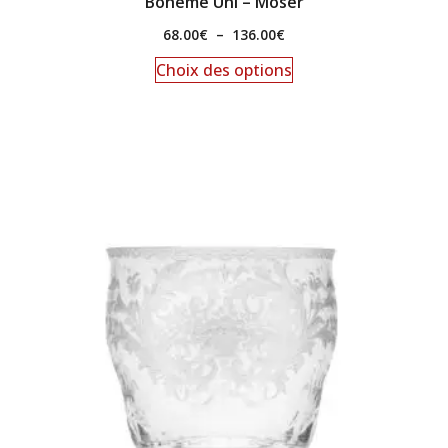
Bohême Uni – Moser
68.00
€
–
136.00
€
Choix des options