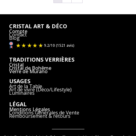
CRISTAL ART & DÉCO
Compte
Contact
Blog
TRADITIONS VERRIÈRES
Cristal
Cristal de Bohême
Verre de Murano
USAGES
Art de la Table
Art de vivre (Déco/Lifestyle)
Luminaires
LÉGAL
Mentions Légales
Conditions Générales de Vente
Remboursement & retours