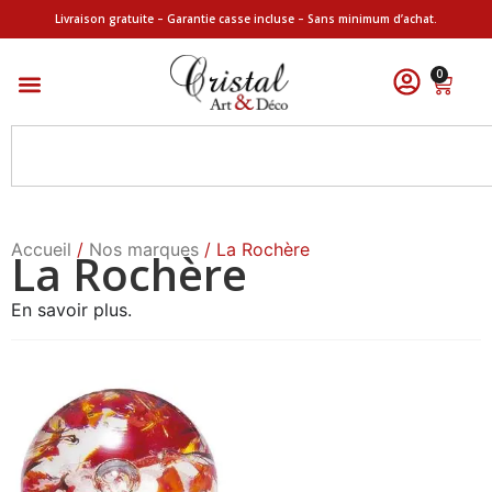
Livraison gratuite – Garantie casse incluse – Sans minimum d’achat.
0
Accueil
/
Nos marques
/ La Rochère
La Rochère
En savoir plus.