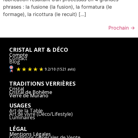
phrases : la fusione (la fusion), la formatura (le
formage), la ricottura (le recuit) […]
Prochain
→
CRISTAL ART & DÉCO
Compte
Contact
Blog
TRADITIONS VERRIÈRES
Cristal
Cristal de Bohême
Verre de Murano
USAGES
Art de la Table
Art de vivre (Déco/Lifestyle)
Luminaires
LÉGAL
Mentions Légales
Conditions Générales de Vente