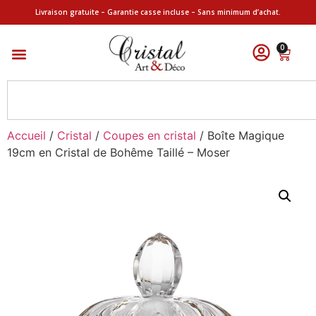
Livraison gratuite – Garantie casse incluse – Sans minimum d’achat.
0
Accueil
/
Cristal
/
Coupes en cristal
/ Boîte Magique
19cm en Cristal de Bohême Taillé – Moser