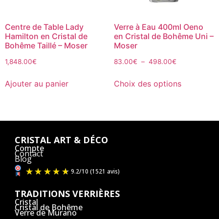
Centre de Table Lady
Verre à Eau 400ml Oeno
Hamilton en Cristal de
en Cristal de Bohême Uni –
Bohême Taillé – Moser
Moser
1,848.00
€
83.00
€
–
498.00
€
Ajouter au panier
Choix des options
CRISTAL ART & DÉCO
Compte
Contact
Blog
TRADITIONS VERRIÈRES
Cristal
Cristal de Bohême
Verre de Murano