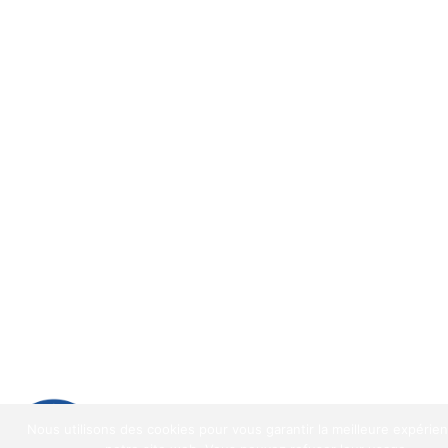
9.2
/
10
(1521 avis)
Nous utilisons des cookies pour vous garantir la meilleure expérie
9.2
/10