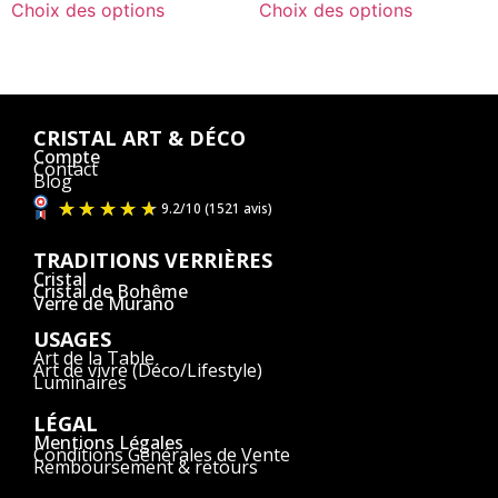
Choix des options
Choix des options
CRISTAL ART & DÉCO
Compte
Contact
Blog
TRADITIONS VERRIÈRES
Cristal
Cristal de Bohême
Verre de Murano
USAGES
Art de la Table
Art de vivre (Déco/Lifestyle)
Luminaires
LÉGAL
Mentions Légales
Conditions Générales de Vente
Remboursement & retours