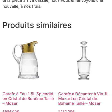
Si la pièce arrive cassée, nous vous en envoyons une
nouvelle, à nos frais.
Produits similaires
Carafe à Eau 1,5L Splendid
Carafe à Décanter à Vin 1L
en Cristal de Bohême Taillé
Mozart en Cristal de
– Moser
Bohême Taillé – Moser
1,984.00
€
1,232.00
€