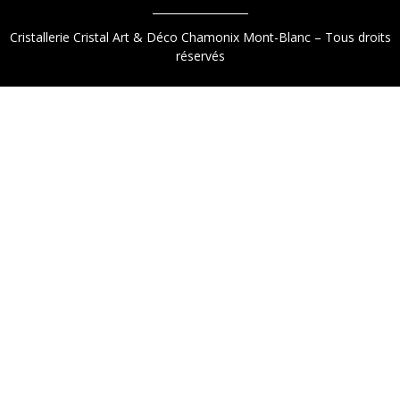
Cristallerie Cristal Art & Déco Chamonix Mont-Blanc – Tous droits
réservés
9.2
/
10
(1521 avis)