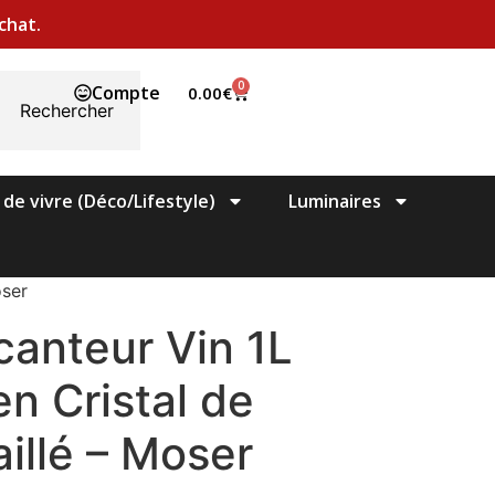
chat.
0
Compte
0.00
€
Rechercher
 de vivre (Déco/Lifestyle)
Luminaires
oser
canteur Vin 1L
n Cristal de
illé – Moser