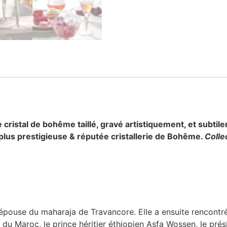
 cristal de bohême taillé, gravé artistiquement, et subti
plus prestigieuse & réputée cristallerie de Bohême.
Colle
l’épouse du maharaja de Travancore. Elle a ensuite rencontr
u Maroc, le prince héritier éthiopien Asfa Wossen, le prési