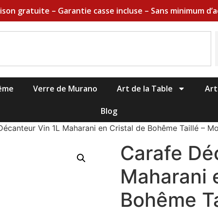
aison gratuite – Garantie casse incluse – Sans minimum d’a
hême
Verre de Murano
Art de la Table
Art
Blog
Décanteur Vin 1L Maharani en Cristal de Bohême Taillé – M
Carafe Dé
Maharani e
Bohême Ta