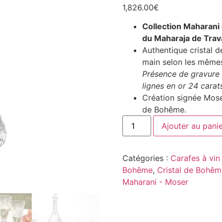
1,826.00
€
Collection Maharani 
du Maharaja de Trav
Authentique cristal d
main selon les mêmes
Présence de gravure a
lignes en or 24 carat
Création signée Moser
de Bohême.
Ajouter au pani
Catégories :
Carafes à vin 
Bohême
,
Cristal de Bohême
Maharani - Moser