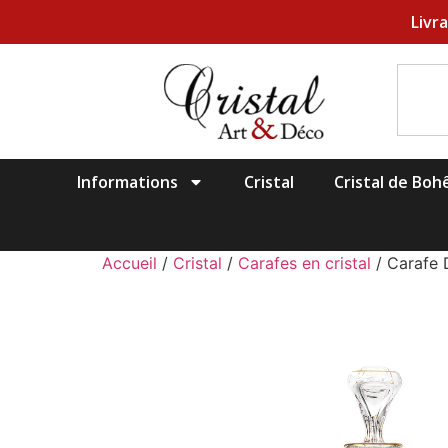
Livr
Informations
Cristal
Cristal de Bo
Accueil
/
Cristal
/
Carafes en cristal
/ Carafe 