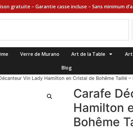
aison gratuite – Garantie casse incluse – Sans minimum d’a
hême
Verre de Murano
Art de la Table
Art
Blog
Décanteur Vin Lady Hamilton en Cristal de Bohême Taillé –
Carafe Dé
Hamilton e
Bohême Ta