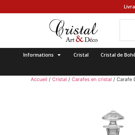
Livr
Informations
Cristal
Cristal de Bo
Accueil
/
Cristal
/
Carafes en cristal
/ Carafe 