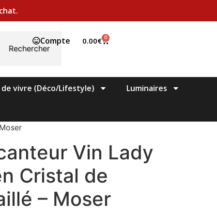
chat.
0
Compte
0.00
€
Rechercher
 de vivre (Déco/Lifestyle)
Luminaires
 Moser
canteur Vin Lady
n Cristal de
illé – Moser