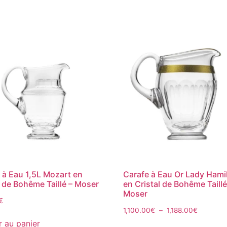
 à Eau 1,5L Mozart en
Carafe à Eau Or Lady Hami
l de Bohême Taillé – Moser
en Cristal de Bohême Taillé
Moser
€
1,100.00
€
–
1,188.00
€
r au panier