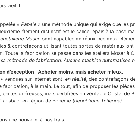
 vieillit.
 appelée
« Papale »
une méthode unique qui exige que les pro
uxième élément distinctif est le calice, épais à la base mai
 cristallerie Moser
, sont capables de réunir ces deux élémen
s & contrefaçons utilisant toutes sortes de matériaux ont
on. Toute la fabrication se passe dans les ateliers Moser à
sa méthode de fabrication. Aucune machine automatisée n’e
ion d’exception : Acheter moins, mais acheter mieux.
 »
vendues sur internet sont,
en réalité
, des contrefaçons de
de fabrication, à la main. Le tout, afin de proposer les pièc
s, certes onéreuses, mais certifiées en véritable Cristal de
à Carlsbad, en région de Bohême
(République Tchèque)
.
ns une nouvelle, à nos frais.