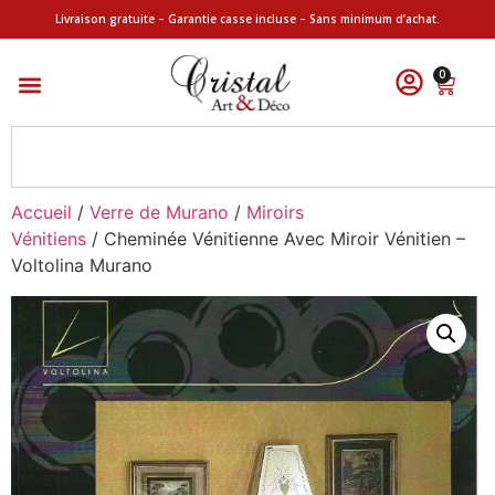
Livraison gratuite – Garantie casse incluse – Sans minimum d’achat.
0
Accueil
/
Verre de Murano
/
Miroirs
Vénitiens
/ Cheminée Vénitienne Avec Miroir Vénitien –
Voltolina Murano