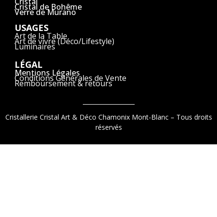
Cristal
Cristal de Bohême
Verre de Murano
USAGES
Art de la Table
Art de vivre (Déco/Lifestyle)
Luminaires
LÉGAL
Mentions Légales
Conditions Générales de Vente
Remboursement & retours
Cristallerie Cristal Art & Déco Chamonix Mont-Blanc – Tous droits
réservés