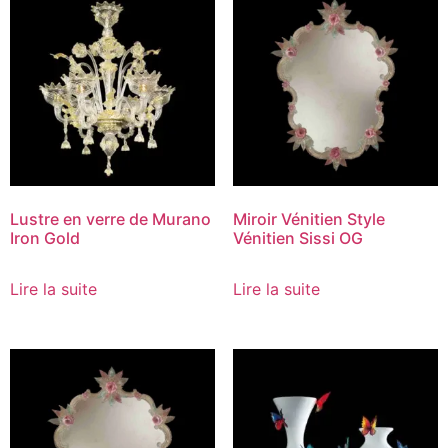
Lustre en verre de Murano
Miroir Vénitien Style
Iron Gold
Vénitien Sissi OG
Lire la suite
Lire la suite