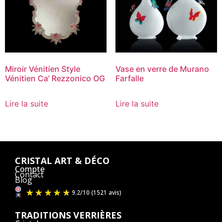
Miroir Vénitien Style
Vase en verre de Murano
Vénitien Ca’ Rezzonico OG
Farfalle
Lire la suite
Lire la suite
CRISTAL ART & DÉCO
Compte
Contact
Blog
TRADITIONS VERRIÈRES