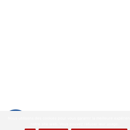
9.2
/
10
(1521 avis)
Nous utilisons des cookies pour vous garantir la meilleure expérie
9.2
/10
notre site web. Vous pouvez refuser leur usage.
1521 avis