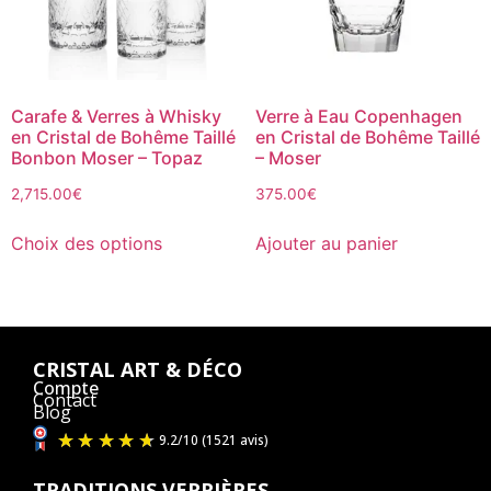
Carafe & Verres à Whisky
Verre à Eau Copenhagen
en Cristal de Bohême Taillé
en Cristal de Bohême Taillé
Bonbon Moser – Topaz
– Moser
2,715.00
€
375.00
€
Choix des options
Ajouter au panier
CRISTAL ART & DÉCO
Compte
Contact
Blog
TRADITIONS VERRIÈRES