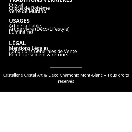
Cristal
Cristal de Bohême
Verre de Murano
USAGES
Art de la Table
Art de vivre (Déco/Lifestyle)
Luminaires
LÉGAL
Mentions Légales
Conditions Générales de Vente
Remboursement & retours
Cristallerie Cristal Art & Déco Chamonix Mont-Blanc – Tous droits
réservés