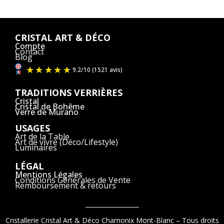
CRISTAL ART & DÉCO
Compte
Contact
Blog
TRADITIONS VERRIÈRES
Cristal
Cristal de Bohême
Verre de Murano
USAGES
Art de la Table
Art de vivre (Déco/Lifestyle)
Luminaires
LÉGAL
Mentions Légales
Conditions Générales de Vente
Remboursement & retours
Cristallerie Cristal Art & Déco Chamonix Mont-Blanc – Tous droits