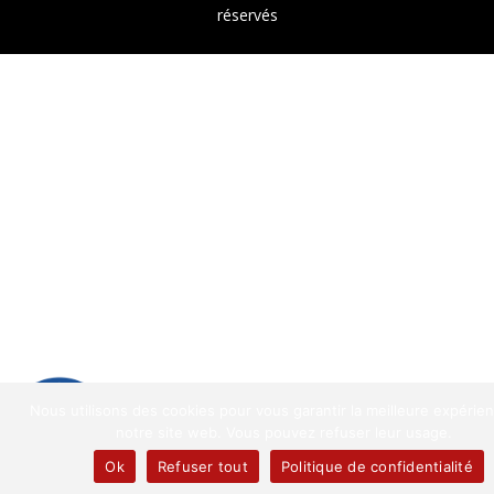
réservés
9.2
/
10
(1521 avis)
Nous utilisons des cookies pour vous garantir la meilleure expérie
9.2
/10
notre site web. Vous pouvez refuser leur usage.
1521 avis
Ok
Refuser tout
Politique de confidentialité