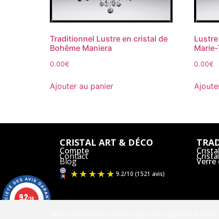
Traditionnel Lustre en cristal de
Lustre
Bohême Maniera
Marie-
0.00
€
0.00
€
Ajouter au panier
Ajoute
CRISTAL ART & DÉCO
TRAD
Compte
Crista
Contact
Crist
Blog
Verre
9.2
/10
1521 avis
Nous utilisons des cookies pour vous garantir la meil