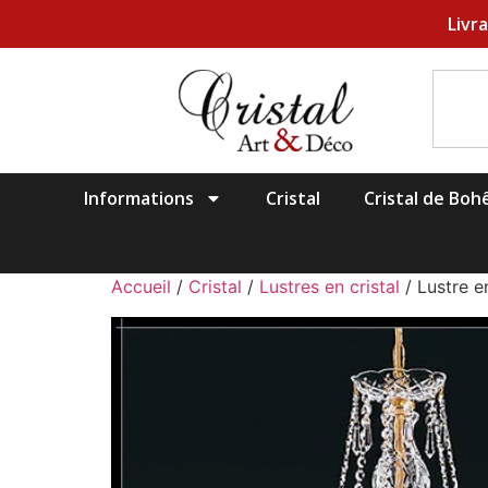
Livr
Informations
Cristal
Cristal de Bo
Accueil
/
Cristal
/
Lustres en cristal
/ Lustre e