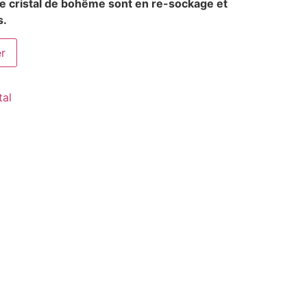
ue cristal de bohême sont en re-sockage et
s.
er
tal