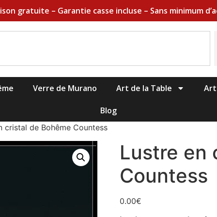
aison gratuite – Garantie casse incluse – Sans minimum d’a
hême
Verre de Murano
Art de la Table
Art
Blog
n cristal de Bohême Countess
Lustre en 
Countess
0.00
€