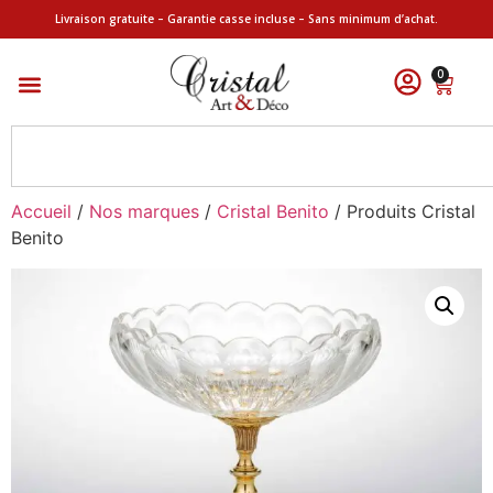
Livraison gratuite – Garantie casse incluse – Sans minimum d’achat.
0
Accueil
/
Nos marques
/
Cristal Benito
/ Produits Cristal
Benito