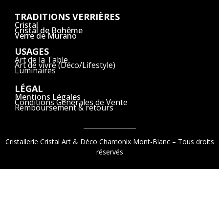
TRADITIONS VERRIÈRES
Cristal
Cristal de Bohême
Verre de Murano
USAGES
Art de la Table
Art de vivre (Déco/Lifestyle)
Luminaires
LÉGAL
Mentions Légales
Conditions Générales de Vente
Remboursement & retours
9.2
/
10
(1521 avis)
Cristallerie Cristal Art & Déco Chamonix Mont-Blanc – Tous droits
réservés