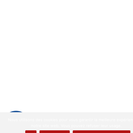
9.2
/
10
(1521 avis)
Nous utilisons des cookies pour vous garantir la meilleure expérie
9.2
/10
notre site web. Vous pouvez refuser leur usage.
1521 avis