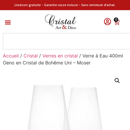
Livraison gratuite – Garantie casse incluse – Sans minimum d’achat.
0
Accueil
/
Cristal
/
Verres en cristal
/ Verre à Eau 400ml
Oeno en Cristal de Bohême Uni – Moser