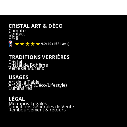
CRISTAL ART & DÉCO
Compte
Contact
Blog
TRADITIONS VERRIÈRES
Cristal
Cristal de Bohême
Verre de Murano
USAGES
Art de la Table
Art de vivre (Déco/Lifestyle)
Luminaires
LÉGAL
Mentions Légales
Conditions Générales de Vente
Remboursement & retours