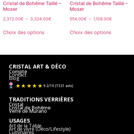
Cristal de Bohême Taillé –
Cristal de Bohême Taillé –
Moser
Moser
2,372.00
€
–
3,324.00
€
554.00
€
–
1,108.00
€
Choix des options
Choix des options
CRISTAL ART & DÉCO
Compte
Contact
Blog
TRADITIONS VERRIÈRES
Cristal
Cristal de Bohême
Verre de Murano
USAGES
Art de la Table
Art de vivre (Déco/Lifestyle)
Luminaires