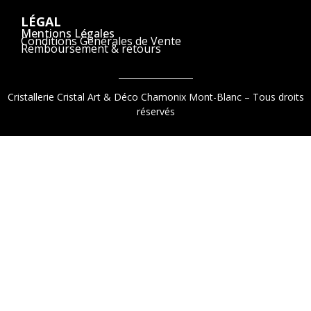
LÉGAL
Mentions Légales
Conditions Générales de Vente
Remboursement & retours
Cristallerie Cristal Art & Déco Chamonix Mont-Blanc – Tous droits
réservés
9.2
/
10
(1521 avis)