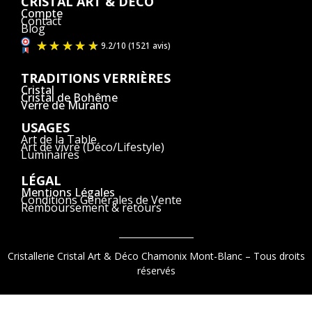
CRISTAL ART & DÉCO
Compte
Contact
Blog
TRADITIONS VERRIÈRES
Cristal
Cristal de Bohême
Verre de Murano
USAGES
Art de la Table
Art de vivre (Déco/Lifestyle)
Luminaires
LÉGAL
Mentions Légales
Conditions Générales de Vente
Remboursement & retours
Cristallerie Cristal Art & Déco Chamonix Mont-Blanc – Tous droits
réservés