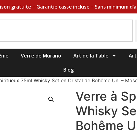
aison gratuite – Garantie casse incluse – Sans minimum d’a
hême
Verre de Murano
Art de la Table
Art
Blog
piritueux 75ml Whisky Set en Cristal de Bohême Uni – Mos
Verre à Sp
Whisky Set
Bohême Un