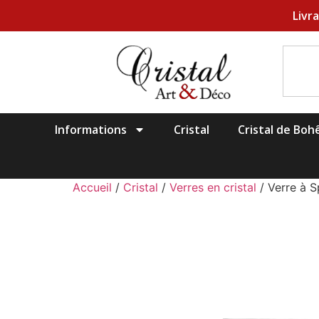
Livr
Informations
Cristal
Cristal de Bo
Accueil
/
Cristal
/
Verres en cristal
/ Verre à S