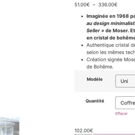
51.00
€
–
336.00
€
Imaginée en 1968 par
au design minimalis
Seller »
de Moser. Et
en cristal de bohême
Authentique cristal d
selon les mêmes techn
Création signée Moser
de Bohême.
Modèle
Quantité
Effacer
102.00
€