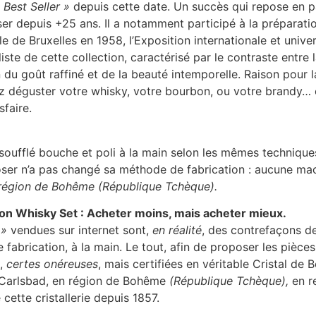
 Best Seller »
depuis cette date. Un succès qui repose en par
ser depuis +25 ans. Il a notamment participé à la préparati
lle de Bruxelles en 1958, l’Exposition internationale et univ
iste de cette collection, caractérisé par le contraste entre 
 du goût raffiné et de la beauté intemporelle. Raison pour l
z déguster votre whisky, votre bourbon, ou votre brandy… 
faire.
soufflé bouche et poli à la main selon les mêmes techniques
Moser n’a pas changé sa méthode de fabrication : aucune mac
n région de Bohême (République Tchèque).
ion Whisky Set : Acheter moins, mais acheter mieux.
 »
vendues sur internet sont,
en réalité
, des contrefaçons de
de fabrication, à la main. Le tout, afin de proposer les pièc
s,
certes onéreuses
, mais certifiées en véritable Cristal de
à Carlsbad, en région de Bohême
(République Tchèque),
en r
cette cristallerie depuis 1857.