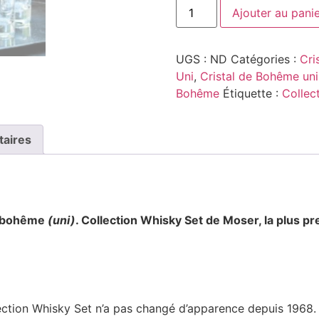
Ajouter au pani
UGS :
ND
Catégories :
Cri
Uni
,
Cristal de Bohême uni
Bohême
Étiquette :
Collec
taires
de bohême
(uni)
. Collection Whisky Set
de Moser, la plus pr
lection Whisky Set n’a pas changé d’apparence depuis 1968