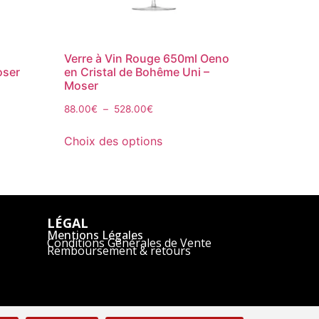
n
Verre à Vin Rouge 650ml Oeno
oser
en Cristal de Bohême Uni –
Moser
88.00
€
–
528.00
€
Choix des options
LÉGAL
Mentions Légales
Conditions Générales de Vente
Remboursement & retours