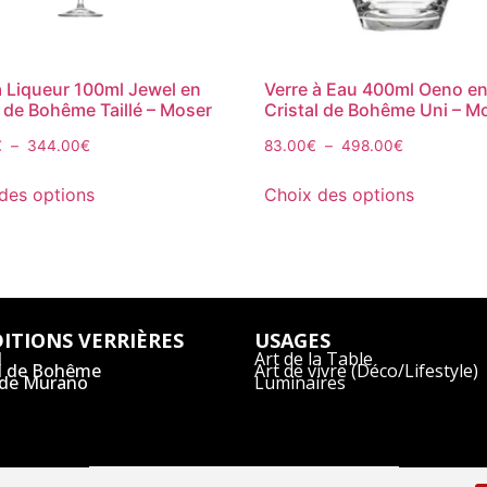
à Liqueur 100ml Jewel en
Verre à Eau 400ml Oeno e
l de Bohême Taillé – Moser
Cristal de Bohême Uni – M
€
–
344.00
€
83.00
€
–
498.00
€
des options
Choix des options
ITIONS VERRIÈRES
USAGES
l
Art de la Table
al de Bohême
Art de vivre (Déco/Lifestyle)
 de Murano
Luminaires