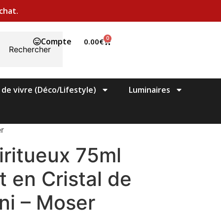
chat.
0
Compte
0.00
€
Rechercher
 de vivre (Déco/Lifestyle)
Luminaires
er
iritueux 75ml
 en Cristal de
i – Moser