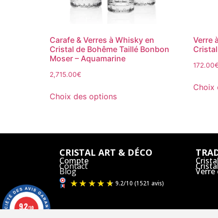
Carafe & Verres à Whisky en
Verre 
Cristal de Bohême Taillé Bonbon
Crista
Moser – Aquamarine
172.00
2,715.00
€
Choix 
Choix des options
CRISTAL ART & DÉCO
TRAD
Compte
Crista
Contact
Crist
Blog
Verre
9.2
/10
1521 avis