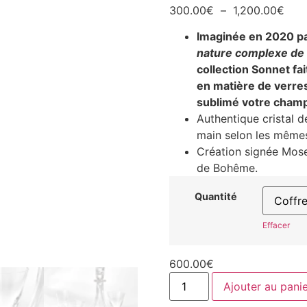
300.00
€
–
1,200.00
€
Imaginée en 2020 pa
nature complexe de 
collection Sonnet fa
en matière de verres
sublimé votre champ
Authentique cristal d
main selon les mêmes
Création signée Moser
de Bohême.
Quantité
Effacer
600.00
€
Ajouter au pani