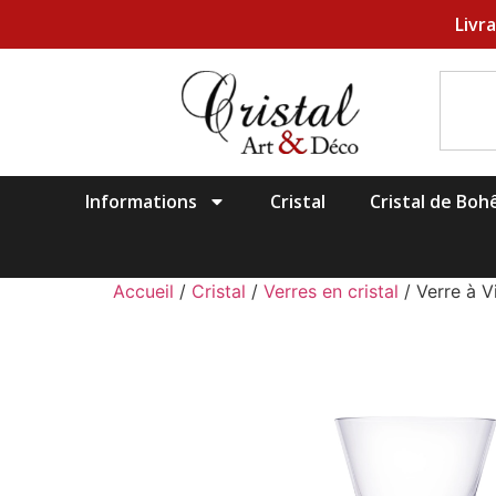
Livr
Informations
Cristal
Cristal de Bo
Accueil
/
Cristal
/
Verres en cristal
/ Verre à V