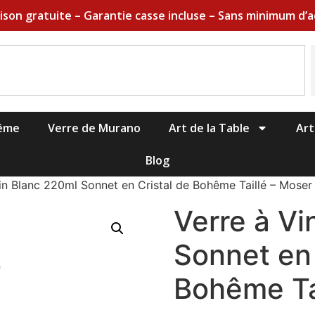
aison gratuite – Garantie casse incluse – Sans minimum d’a
hême
Verre de Murano
Art de la Table
Art
Blog
in Blanc 220ml Sonnet en Cristal de Bohême Taillé – Moser
Verre à Vi
Sonnet en 
Bohême Ta