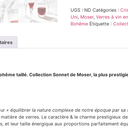
UGS :
ND
Catégories :
Cri
Uni
,
Moser
,
Verres à vin en
Bohême
Étiquette :
Collec
taires
bohême taillé. Collection Sonnet
de Moser, la plus prestig
our
« équilibrer la nature complexe de notre époque par sa s
atière de verres. Le caractère & le charme prestigieux des
es, et leur taille énergique aux proportions parfaitement éq