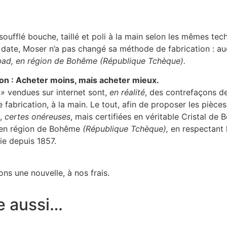
oufflé bouche, taillé et poli à la main selon les mêmes tec
te date, Moser n’a pas changé sa méthode de fabrication : a
sbad, en région de Bohême (République Tchèque).
ion : Acheter moins, mais acheter mieux.
 »
vendues sur internet sont,
en réalité
, des contrefaçons de
de fabrication, à la main. Le tout, afin de proposer les pièc
s,
certes onéreuses
, mais certifiées en véritable Cristal de
, en région de Bohême
(République Tchèque),
en respectant l
ie depuis 1857.
ns une nouvelle, à nos frais.
e aussi…