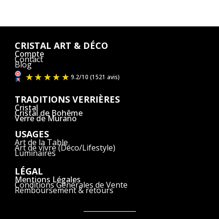
CRISTAL ART & DÉCO
Compte
Contact
Blog
TRADITIONS VERRIÈRES
Cristal
Cristal de Bohême
Verre de Murano
USAGES
Art de la Table
Art de vivre (Déco/Lifestyle)
Luminaires
LÉGAL
Mentions Légales
Conditions Générales de Vente
Remboursement & retours