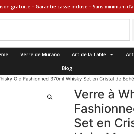
aison gratuite – Garantie casse incluse – Sans minimum d’a
hême
Verre de Murano
Art de la Table
Art
Blog
Whisky Old Fashionned 370ml Whisky Set en Cristal de Boh
Verre à W
Fashionne
Set en Cr