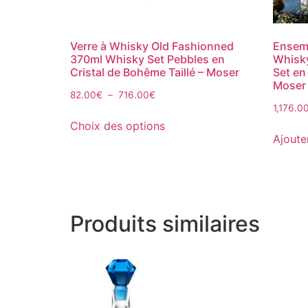
Verre à Whisky Old Fashionned
Ensemb
370ml Whisky Set Pebbles en
Whisk
Cristal de Bohême Taillé – Moser
Set en
Moser
82.00
€
–
716.00
€
1,176.0
Choix des options
Ajoute
Produits similaires