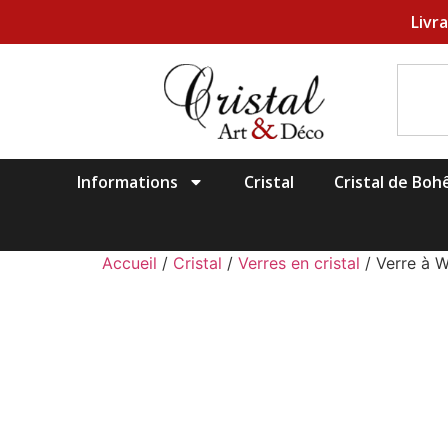
Livr
Informations
Cristal
Cristal de Bo
Accueil
/
Cristal
/
Verres en cristal
/ Verre à 