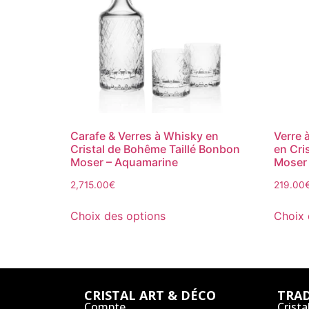
Carafe & Verres à Whisky en
Verre 
Cristal de Bohême Taillé Bonbon
en Cri
Moser – Aquamarine
Moser
2,715.00
€
219.00
Choix des options
Choix 
CRISTAL ART & DÉCO
TRAD
Compte
Crista