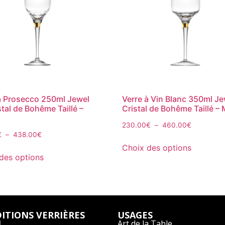
à Prosecco 250ml Jewel
Verre à Vin Blanc 350ml Je
stal de Bohême Taillé –
Cristal de Bohême Taillé –
230.00
€
–
460.00
€
€
–
438.00
€
Choix des options
des options
ITIONS VERRIÈRES
USAGES
l
Art de la Table