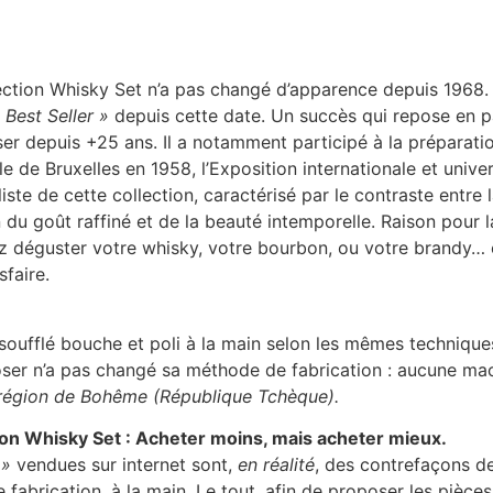
lection Whisky Set n’a pas changé d’apparence depuis 1968
 Best Seller »
depuis cette date. Un succès qui repose en par
ser depuis +25 ans. Il a notamment participé à la préparati
lle de Bruxelles en 1958, l’Exposition internationale et univ
iste de cette collection, caractérisé par le contraste entre 
 du goût raffiné et de la beauté intemporelle. Raison pour l
z déguster votre whisky, votre bourbon, ou votre brandy… 
faire.
soufflé bouche et poli à la main selon les mêmes techniques
Moser n’a pas changé sa méthode de fabrication : aucune mac
n région de Bohême (République Tchèque).
ion Whisky Set : Acheter moins, mais acheter mieux.
 »
vendues sur internet sont,
en réalité
, des contrefaçons de
de fabrication, à la main. Le tout, afin de proposer les pièc