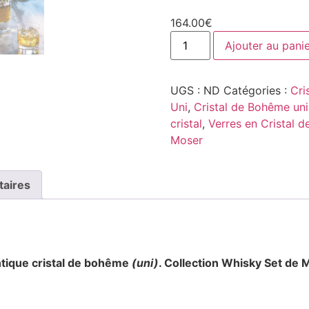
164.00
€
Ajouter au pani
UGS :
ND
Catégories :
Cri
Uni
,
Cristal de Bohême uni
cristal
,
Verres en Cristal 
Moser
taires
tique cristal de bohême
(uni)
. Collection Whisky Set
de M