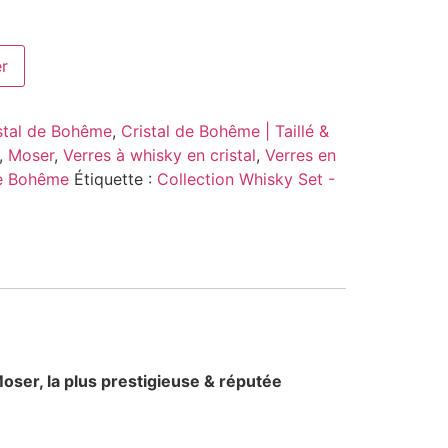
er
stal de Bohême
,
Cristal de Bohême | Taillé &
,
Moser
,
Verres à whisky en cristal
,
Verres en
de Bohême
Étiquette :
Collection Whisky Set -
oser, la plus prestigieuse & réputée