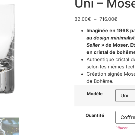
Uni – Mos
82.00
€
–
716.00
€
Imaginée en 1968 par
au design minimalis
Seller »
de Moser. Et
en cristal de bohême
Authentique cristal d
selon les mêmes techn
Création signée Moser
de Bohême.
Modèle
Quantité
Effacer