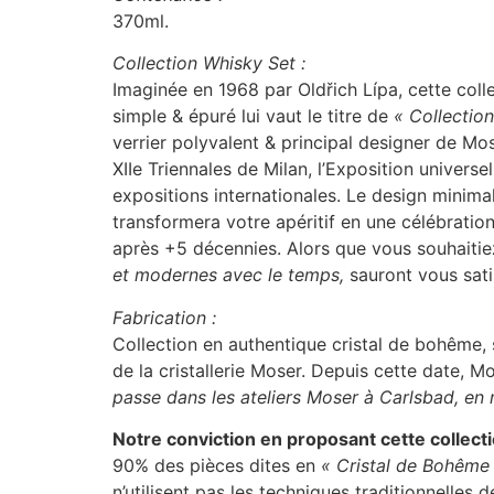
370ml.
Collection Whisky Set :
Imaginée en 1968 par Oldřich Lípa, cette col
simple & épuré lui vaut le titre de
« Collection
verrier polyvalent & principal designer de Mo
XIIe Triennales de Milan, l’Exposition universe
expositions internationales. Le design minimal
transformera votre apéritif en une célébration
après +5 décennies. Alors que vous souhaitie
et modernes avec le temps,
sauront vous satis
Fabrication :
Collection en authentique cristal de bohême, 
de la cristallerie Moser. Depuis cette date, 
passe dans les ateliers Moser à Carlsbad, e
Notre conviction en proposant cette collect
90% des pièces dites en
« Cristal de Bohême
n’utilisent pas les techniques traditionnelles 