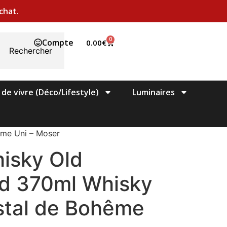
chat.
0
Compte
0.00
€
Rechercher
 de vivre (Déco/Lifestyle)
Luminaires
ême Uni – Moser
hisky Old
d 370ml Whisky
istal de Bohême