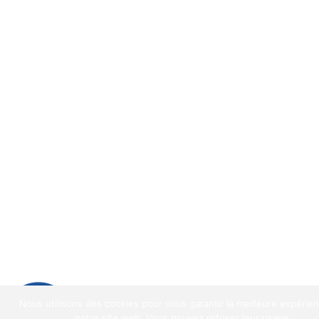
9.2
/
10
(1521 avis)
Nous utilisons des cookies pour vous garantir la meilleure expérie
9.2
/10
notre site web. Vous pouvez refuser leur usage.