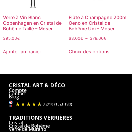
Verre à Vin Blanc
Flûte à Champagne 200ml
Copenhagen en Cristal de
Oeno en Cristal de
Bohême Taillé – Moser
Bohême Uni – Moser
395.00
€
63.00
€
–
378.00
€
Ajouter au panier
Choix des options
CRISTAL ART & DÉCO
Compte
Contact
Blog
TRADITIONS VERRIÈRES
Cristal
Cristal de Bohême
Verre de Murano