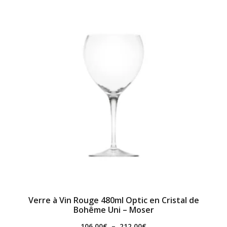
Verre à Vin Rouge 480ml Optic en Cristal de
Bohême Uni – Moser
106.00
€
–
212.00
€