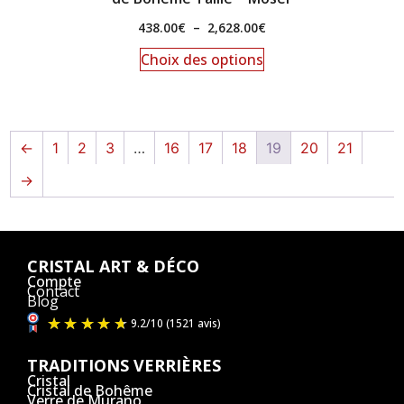
438.00
€
–
2,628.00
€
Choix des options
←
1
2
3
…
16
17
18
19
20
21
→
CRISTAL ART & DÉCO
Compte
Contact
Blog
TRADITIONS VERRIÈRES
Cristal
Cristal de Bohême
Verre de Murano