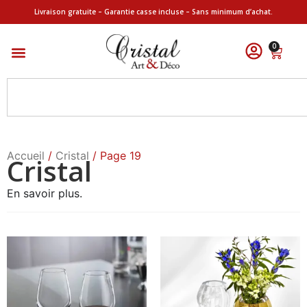
Livraison gratuite – Garantie casse incluse – Sans minimum d’achat.
0
Accueil
/
Cristal
/ Page 19
Cristal
En savoir plus.