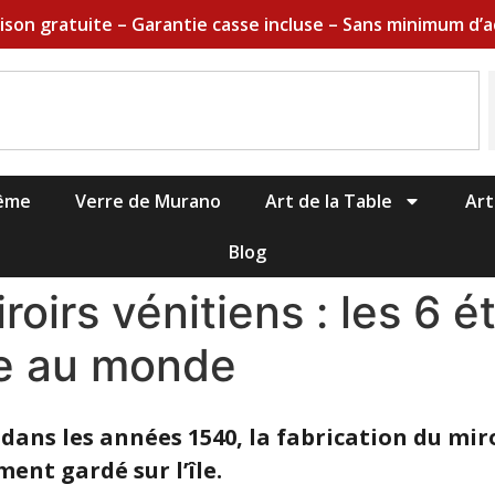
aison gratuite – Garantie casse incluse – Sans minimum d’a
hême
Verre de Murano
Art de la Table
Art
Blog
roirs vénitiens : les 6 
ue au monde
dans les années 1540, la fabrication du mir
ment gardé sur l’île.