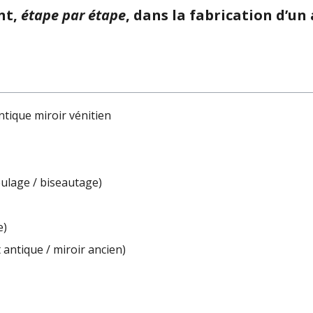
nt,
étape par étape
, dans la fabrication d’u
ntique miroir vénitien
eulage / biseautage)
e)
t antique / miroir ancien)