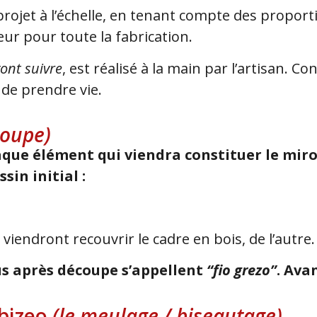
u projet à l’échelle, en tenant compte des proport
eur pour toute la fabrication.
ont suivre
, est réalisé à la main par l’artisan. 
 de prendre vie.
coupe)
aque élément qui viendra constituer le miro
sin initial :
 viendront recouvrir le cadre en bois, de l’autre.
us après découpe s’appellent
“fio grezo”
. Ava
 bizeo
(le meulage / biseautage)