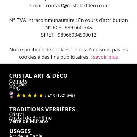
e-mail : contact@cristalartdeco.com
N° TVA intracommunautaire :
En cours d’attribution
N° RCS : 989 660 345
SIRET : 98966034500012
Notre politique de cookies : nous n’utilisons pas les
cookies à des fins publicitaires :
savoir plus
CRISTAL ART & DÉCO
Compte
Contact
Blog
TRADITIONS VERRIÈRES
Cristal
Cristal de Bohême
Verre de Murano
USAGES
Art de la Table
9.2
/
10
(1521 avis)