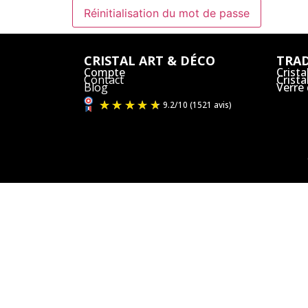
Réinitialisation du mot de passe
CRISTAL ART & DÉCO
TRAD
Compte
Crista
Contact
Crist
Blog
Verre
9.2
/
10
(1521 avis)