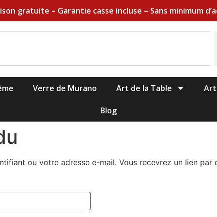
aison gratuite – Garantie casse incluse – Sans minimum d’a
hême
Verre de Murano
Art de la Table
Art
Blog
du
entifiant ou votre adresse e-mail. Vous recevrez un lien pa