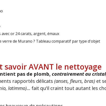
no
o
s avec or 24 carats, argent, émaux
re verre de Murano ? Tableau comparatif par type d'objet
aut savoir AVANT le nettoyage
ontient pas de plomb,
contrairement au crista
ments rapportés délicats
(anses, fleurs, bras)
et s
onio, latimmo)
… fait qu’il craint tout autant les 
vec beaucoup de précautions.