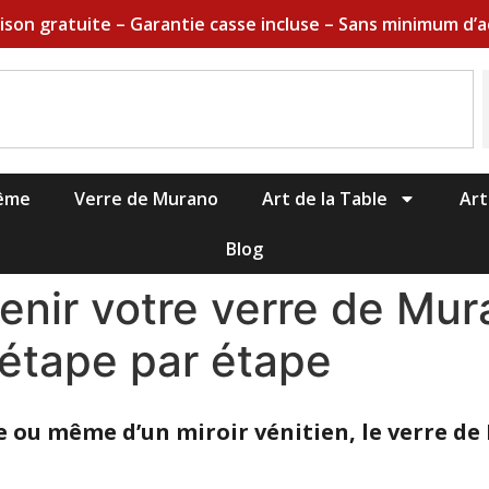
aison gratuite – Garantie casse incluse – Sans minimum d’a
hême
Verre de Murano
Art de la Table
Art
Blog
enir votre verre de Mur
 étape par étape
stre ou même d’un miroir vénitien, le verre 