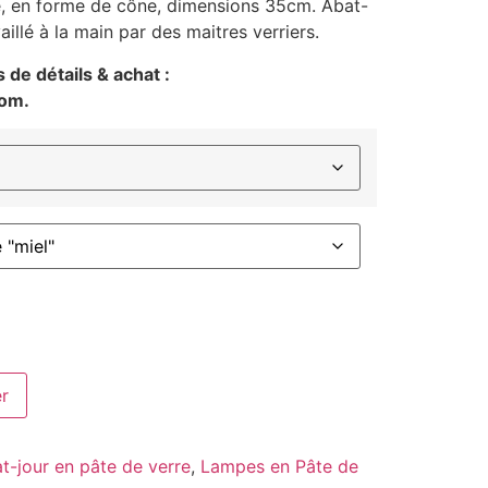
e, en forme de cône, dimensions 35cm. Abat-
aillé à la main par des maitres verriers.
de détails & achat :
com.
er
t-jour en pâte de verre
,
Lampes en Pâte de