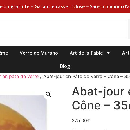
aison gratuite – Garantie casse incluse – Sans minimum d’a
hême
Verre de Murano
Art de la Table
Art
Blog
r en pâte de verre
/ Abat-jour en Pâte de Verre – Cône – 3
Abat-jour 
Cône – 3
375.00
€