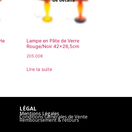
yle
Lampe en Pâte de Verre
Rouge/Noir 42×26,5cm
205.00
€
Lire la suite
LÉGAL
Mentions Légales
Conditions Générales de Vente
Remboursement & retours