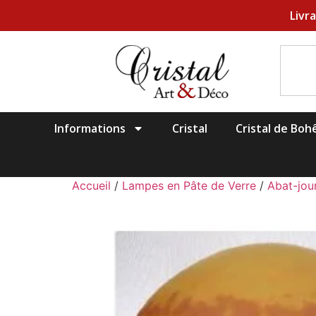
Livr
Informations
Cristal
Cristal de Bo
Accueil
/
Lampes en Pâte de Verre
/
Abat-jou