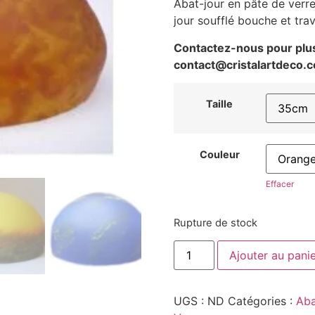
Abat-jour en pâte de verr
jour soufflé bouche et trav
Contactez-nous pour plus 
contact@cristalartdeco.
Taille
Couleur
Effacer
Rupture de stock
Ajouter au pani
UGS :
ND
Catégories :
Aba