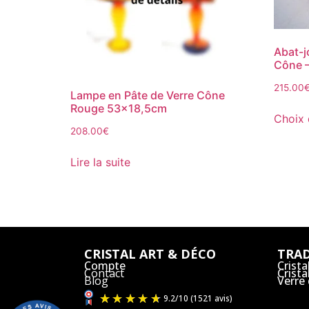
Abat-j
Cône 
215.00
Lampe en Pâte de Verre Cône
Rouge 53×18,5cm
Choix 
208.00
€
Lire la suite
CRISTAL ART & DÉCO
TRAD
Compte
Crista
Contact
Crist
Blog
Verre