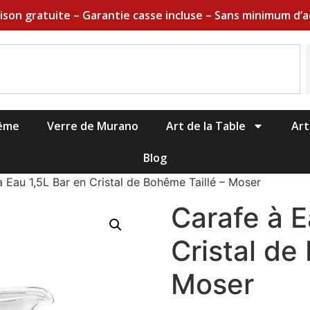
aison gratuite – Garantie casse incluse – Sans minimum d’a
hême
Verre de Murano
Art de la Table
Art
Blog
 Eau 1,5L Bar en Cristal de Bohême Taillé – Moser
Carafe à E
Cristal de
Moser