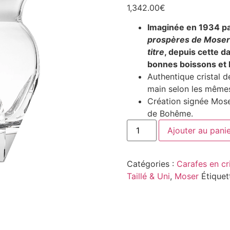
1,342.00
€
Imaginée en 1934 pa
prospères de Moser
titre
, depuis cette da
bonnes boissons et l
Authentique cristal d
main selon les mêmes
Création signée Moser
de Bohême.
Ajouter au pani
Catégories :
Carafes en cri
Taillé & Uni
,
Moser
Étiquet