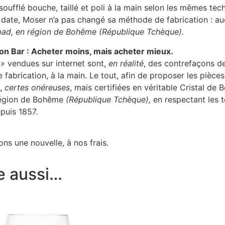
oufflé bouche, taillé et poli à la main selon les mêmes tec
te date, Moser n’a pas changé sa méthode de fabrication : a
sbad, en région de Bohême (République Tchèque).
ion Bar : Acheter moins, mais acheter mieux.
 »
vendues sur internet sont,
en réalité
, des contrefaçons de
de fabrication, à la main. Le tout, afin de proposer les pièc
s,
certes onéreuses
, mais certifiées en véritable Cristal de
 région de Bohême
(République Tchèque),
en respectant les t
puis 1857.
ns une nouvelle, à nos frais.
e aussi…