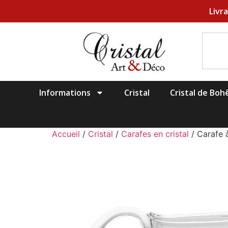
Livr
Informations
Cristal
Cristal de Bo
Accueil
/
Cristal
/
Carafes en cristal
/ Carafe à