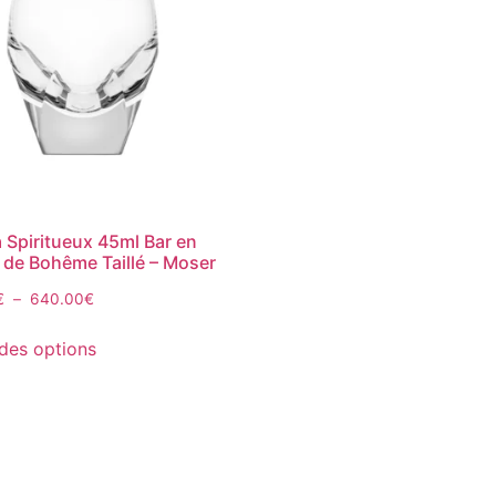
à Spiritueux 45ml Bar en
l de Bohême Taillé – Moser
€
–
640.00
€
des options