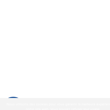
9.2
/
10
(1521 avis)
Nous utilisons des cookies pour vous garantir la meilleure expérie
9.2
/10
notre site web. Vous pouvez refuser leur usage.