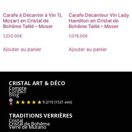
Carafe à Décanter à Vin 1L
Carafe Décanteur Vin Lady
Mozart en Cristal de
Hamilton en Cristal de
Bohême Taillé – Moser
Bohême Taillé – Moser
1,232.00
€
1,078.00
€
Ajouter au panier
Ajouter au panier
CRISTAL ART & DÉCO
Compte
Contact
Blog
TRADITIONS VERRIÈRES
Cristal
Cristal de Bohême
Verre de Murano