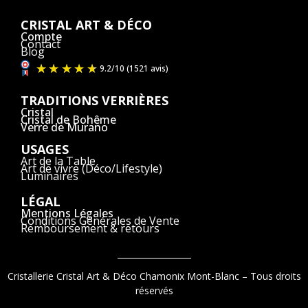
CRISTAL ART & DÉCO
Compte
Contact
Blog
TRADITIONS VERRIÈRES
Cristal
Cristal de Bohême
Verre de Murano
USAGES
Art de la Table
Art de vivre (Déco/Lifestyle)
Luminaires
LÉGAL
Mentions Légales
Conditions Générales de Vente
Remboursement & retours
Cristallerie Cristal Art & Déco Chamonix Mont-Blanc – Tous droits
réservés