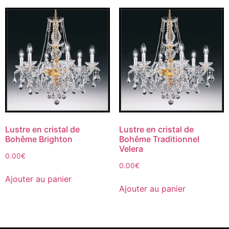
Lustre en cristal de
Lustre en cristal de
Bohême Brighton
Bohême Traditionnel
Velera
0.00
€
0.00
€
Ajouter au panier
Ajouter au panier