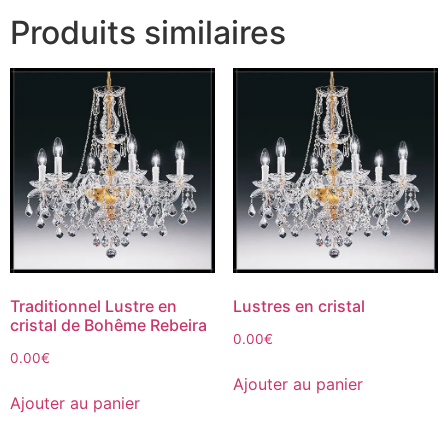
Produits similaires
Traditionnel Lustre en
Lustres en cristal
cristal de Bohême Rebeira
0.00
€
0.00
€
Ajouter au panier
Ajouter au panier