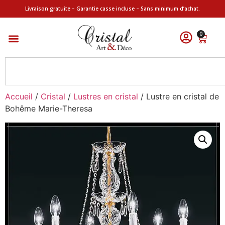
Livraison gratuite – Garantie casse incluse – Sans minimum d’achat.
0
Accueil
/
Cristal
/
Lustres en cristal
/ Lustre en cristal de
Bohême Marie-Theresa