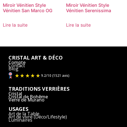
Miroir Vénitien Style
Miroir Vénitien Style
Vénitien San Marco OG
Vénitien Serenissima
Lire la suite
Lire la suite
CRISTAL ART & DÉCO
Compte
Contact
Blog
TRADITIONS VERRIÈRES
Cristal
Cristal de Bohême
Verre de Murano
USAGES
Art de la Table
Art de vivre (Déco/Lifestyle)
Luminaires