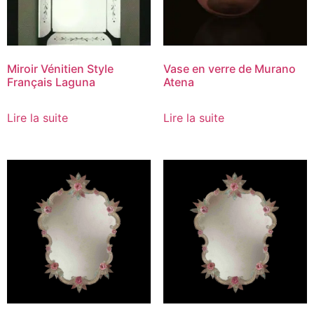
Miroir Vénitien Style
Vase en verre de Murano
Français Laguna
Atena
Lire la suite
Lire la suite