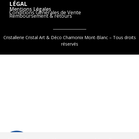
LÉGAL
Mentions Légales
Conditions Générales de Vente
Remboursement & retours
Cristallerie Cristal Art & Déco Chamonix Mont-Blanc – Tous droits
réservés
9.2
/
10
(1521 avis)