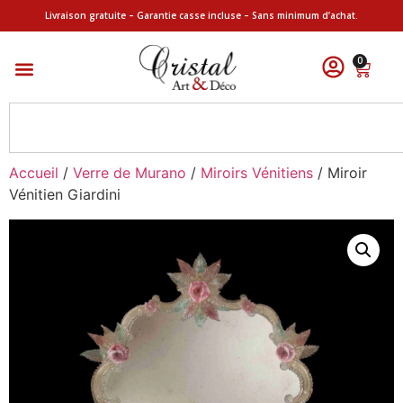
Livraison gratuite – Garantie casse incluse – Sans minimum d’achat.
0
Accueil
/
Verre de Murano
/
Miroirs Vénitiens
/ Miroir
Vénitien Giardini