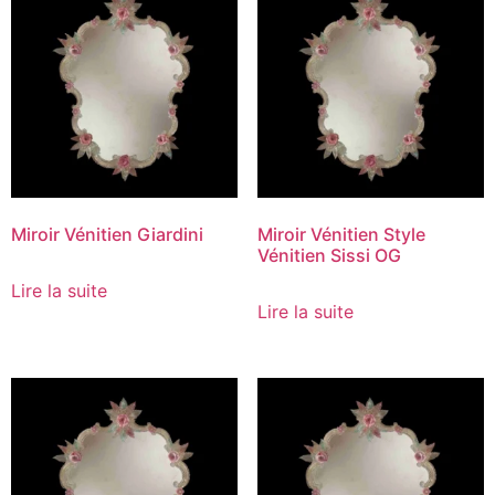
Miroir Vénitien Giardini
Miroir Vénitien Style
Vénitien Sissi OG
Lire la suite
Lire la suite