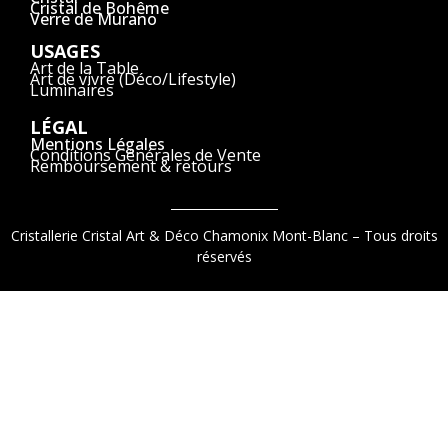
Cristal de Bohême
Verre de Murano
USAGES
Art de la Table
Art de vivre (Déco/Lifestyle)
Luminaires
LÉGAL
Mentions Légales
Conditions Générales de Vente
Remboursement & retours
Cristallerie Cristal Art & Déco Chamonix Mont-Blanc – Tous droits
réservés
9.2
/
10
(1521 avis)