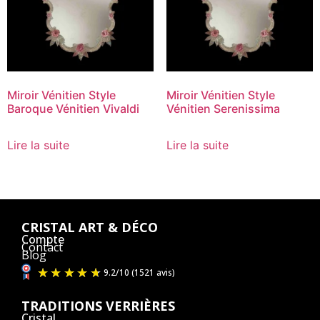
Miroir Vénitien Style
Miroir Vénitien Style
Baroque Vénitien Vivaldi
Vénitien Serenissima
Lire la suite
Lire la suite
CRISTAL ART & DÉCO
Compte
Contact
Blog
TRADITIONS VERRIÈRES
Cristal