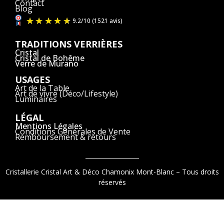
Contact
Blog
TRADITIONS VERRIÈRES
Cristal
Cristal de Bohême
Verre de Murano
USAGES
Art de la Table
Art de vivre (Déco/Lifestyle)
Luminaires
LÉGAL
Mentions Légales
Conditions Générales de Vente
Remboursement & retours
Cristallerie Cristal Art & Déco Chamonix Mont-Blanc – Tous droits
réservés