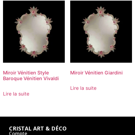
Miroir Vénitien Style
Miroir Vénitien Giardini
Baroque Vénitien Vivaldi
Lire la suite
Lire la suite
CRISTAL ART & DÉCO
Compte