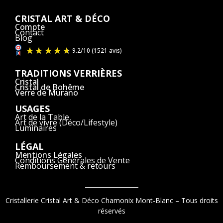
CRISTAL ART & DÉCO
Compte
Contact
Blog
TRADITIONS VERRIÈRES
Cristal
Cristal de Bohême
Verre de Murano
USAGES
Art de la Table
Art de vivre (Déco/Lifestyle)
Luminaires
LÉGAL
Mentions Légales
Conditions Générales de Vente
Remboursement & retours
Cristallerie Cristal Art & Déco Chamonix Mont-Blanc – Tous droits
réservés