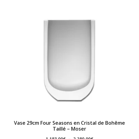
Vase 29cm Four Seasons en Cristal de Bohême
Taillé – Moser
1,183.00
€
–
2,280.00
€