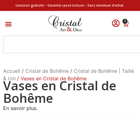
Livraison gratuite – Garantie casse incluse – Sans minimum d’achat.
0
Accueil
/
Cristal de Bohême
/
Cristal de Bohême | Taillé
& Uni
/ Vases en Cristal de Bohême
Vases en Cristal de
Bohême
En savoir plus.