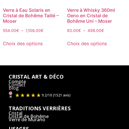
Verre à Eau Solaris en
Verre à Whisky 360ml
Cristal de Bohême Taillé –
Oeno en Cristal de
Moser
Bohême Uni – Moser
554.00
€
–
1,108.00
€
83.00
€
–
498.00
€
Choix des options
Choix des options
CRISTAL ART & DÉCO
Compte
Contact
Blog
TRADITIONS VERRIÈRES
Cristal
Cristal de Bohême
Verre de Murano
USAGES