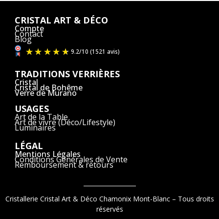
CRISTAL ART & DÉCO
Compte
Contact
Blog
TRADITIONS VERRIÈRES
Cristal
Cristal de Bohême
Verre de Murano
USAGES
Art de la Table
Art de vivre (Déco/Lifestyle)
Luminaires
LÉGAL
Mentions Légales
Conditions Générales de Vente
Remboursement & retours
Cristallerie Cristal Art & Déco Chamonix Mont-Blanc – Tous droits
réservés