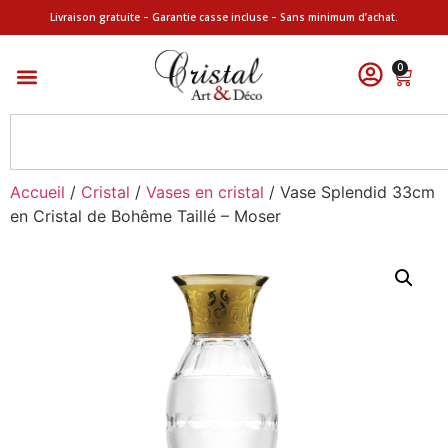
Livraison gratuite – Garantie casse incluse – Sans minimum d’achat.
0
Accueil
/
Cristal
/
Vases en cristal
/ Vase Splendid 33cm
en Cristal de Bohême Taillé – Moser