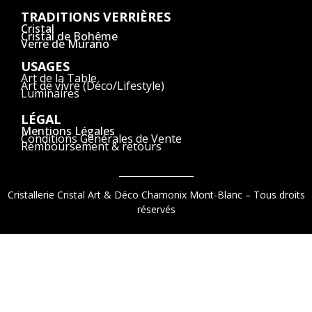
TRADITIONS VERRIÈRES
Cristal
Cristal de Bohême
Verre de Murano
USAGES
Art de la Table
Art de vivre (Déco/Lifestyle)
Luminaires
LÉGAL
Mentions Légales
Conditions Générales de Vente
Remboursement & retours
Cristallerie Cristal Art & Déco Chamonix Mont-Blanc – Tous droits
réservés