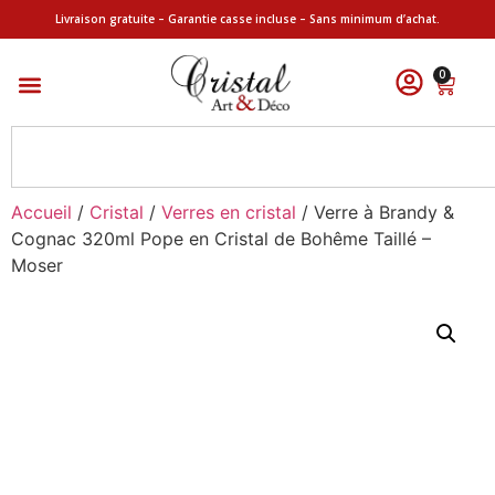
Livraison gratuite – Garantie casse incluse – Sans minimum d’achat.
0
Accueil
/
Cristal
/
Verres en cristal
/ Verre à Brandy &
Cognac 320ml Pope en Cristal de Bohême Taillé –
Moser