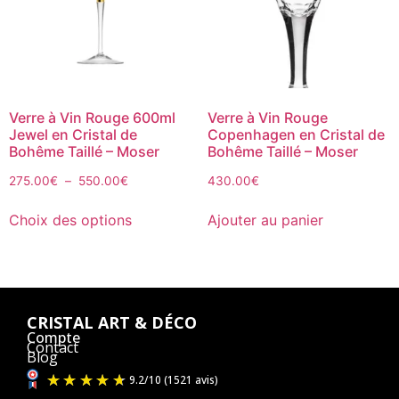
Verre à Vin Rouge 600ml
Verre à Vin Rouge
Jewel en Cristal de
Copenhagen en Cristal de
Bohême Taillé – Moser
Bohême Taillé – Moser
275.00
€
–
550.00
€
430.00
€
Choix des options
Ajouter au panier
CRISTAL ART & DÉCO
Compte
Contact
Blog