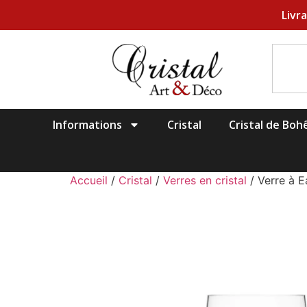
Livr
Informations
Cristal
Cristal de Bo
Accueil
/
Cristal
/
Verres en cristal
/ Verre à E