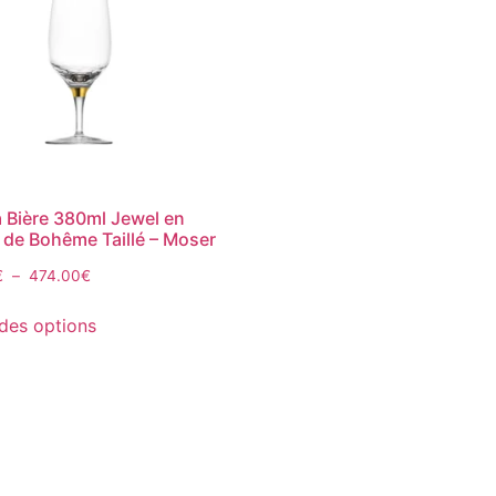
à Bière 380ml Jewel en
l de Bohême Taillé – Moser
€
–
474.00
€
des options