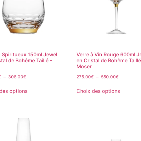
à Spiritueux 150ml Jewel
Verre à Vin Rouge 600ml J
stal de Bohême Taillé –
en Cristal de Bohême Taillé
Moser
€
–
308.00
€
275.00
€
–
550.00
€
des options
Choix des options