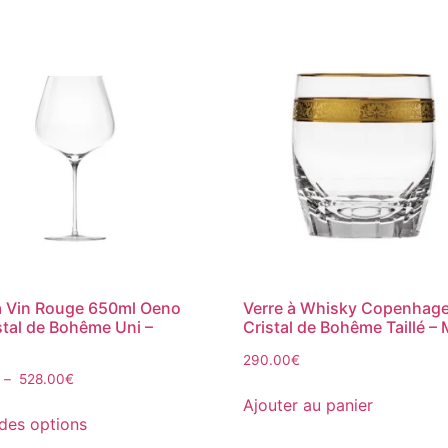
à Vin Rouge 650ml Oeno
Verre à Whisky Copenhag
stal de Bohême Uni –
Cristal de Bohême Taillé –
290.00
€
–
528.00
€
Ajouter au panier
des options