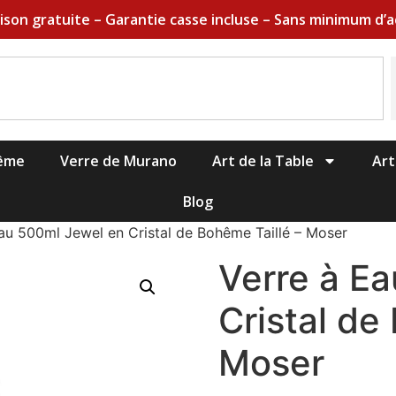
aison gratuite – Garantie casse incluse – Sans minimum d’a
hême
Verre de Murano
Art de la Table
Art
Blog
au 500ml Jewel en Cristal de Bohême Taillé – Moser
Verre à E
Cristal de
Moser