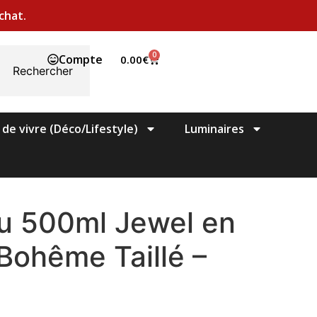
chat.
0
Compte
0.00
€
Rechercher
 de vivre (Déco/Lifestyle)
Luminaires
au 500ml Jewel en
 Bohême Taillé –