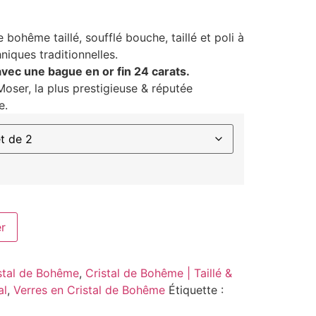
 bohême taillé, soufflé bouche, taillé et poli à
niques traditionnelles.
vec une bague en or fin 24 carats.
oser, la plus prestigieuse & réputée
e.
er
stal de Bohême
,
Cristal de Bohême | Taillé &
al
,
Verres en Cristal de Bohême
Étiquette :