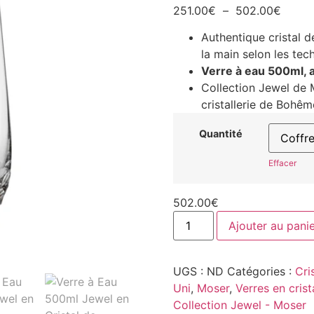
251.00
€
–
502.00
€
Authentique cristal de
la main selon les tech
Verre à eau 500ml, a
Collection Jewel de M
cristallerie de Bohêm
Quantité
Effacer
502.00
€
Ajouter au pani
UGS :
ND
Catégories :
Cri
Uni
,
Moser
,
Verres en crist
Collection Jewel - Moser