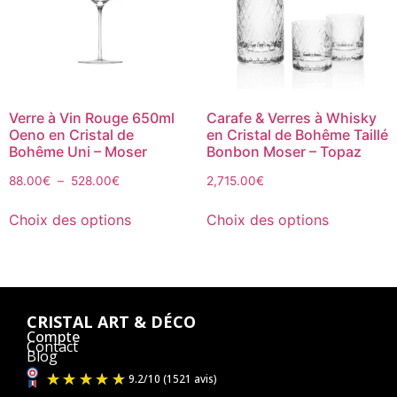
Verre à Vin Rouge 650ml
Carafe & Verres à Whisky
Oeno en Cristal de
en Cristal de Bohême Taillé
Bohême Uni – Moser
Bonbon Moser – Topaz
88.00
€
–
528.00
€
2,715.00
€
Choix des options
Choix des options
CRISTAL ART & DÉCO
Compte
Contact
Blog