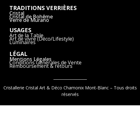
TRADITIONS VERRIÈRES
Cristal
Cristal de Bohême
Verre de Murano
USAGES
Art de la Table
Art de vivre (Déco/Lifestyle)
Luminaires
LÉGAL
Mentions Légales
Conditions Générales de Vente
Remboursement & retours
Cristallerie Cristal Art & Déco Chamonix Mont-Blanc – Tous droits
réservés