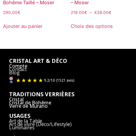
Bohême Taillé – Moser
– Moser
290.00
€
219.00
€
–
438.00
€
Ajouter au panier
Choix des options
CRISTAL ART & DÉCO
Compte
Contact
Blog
TRADITIONS VERRIÈRES
Cristal
Cristal de Bohême
Verre de Murano
USAGES
Art de la Table
Art de vivre (Déco/Lifestyle)
Luminaires