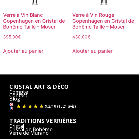
Verre à Vin Blanc
Verre à Vin Rouge
Copenhagen en Cristal de
Copenhagen en Cristal de
Bohême Taillé – Moser
Bohême Taillé – Moser
395.00
€
430.00
€
Ajouter au panier
Ajouter au panier
CRISTAL ART & DÉCO
Compte
Contact
Blog
TRADITIONS VERRIÈRES
Cristal
Cristal de Bohême
Verre de Murano