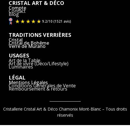
CRISTAL ART & DÉCO
Compte
Contact
Blog
TRADITIONS VERRIÈRES
Cristal
Cristal de Bohême
Verre de Murano
USAGES
Art de la Table
Art de vivre (Déco/Lifestyle)
Luminaires
LÉGAL
Mentions Légales
Conditions Générales de Vente
Remboursement & retours
Cristallerie Cristal Art & Déco Chamonix Mont-Blanc – Tous droits
réservés