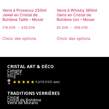
Verre à Prosecco 250ml
Verre à Whisky 360ml
Jewel en Cristal de
Oeno en Cristal de
Bohême Taillé – Moser
Bohême Uni – Moser
219.00
€
–
438.00
€
83.00
€
–
498.00
€
Choix des options
Choix des options
CRISTAL ART & DÉCO
Compte
Contact
Blog
TRADITIONS VERRIÈRES
Cristal
Cristal de Bohême
Verre de Murano