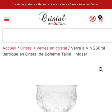
Livraison gratuite – Garantie casse incluse – Sans minimum d’achat.
0
Accueil
/
Cristal
/
Verres en cristal
/ Verre à Vin 260ml
Baroque en Cristal de Bohême Taillé – Moser