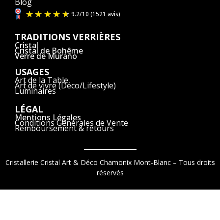
Blog
TRADITIONS VERRIÈRES
Cristal
Cristal de Bohême
Verre de Murano
USAGES
Art de la Table
Art de vivre (Déco/Lifestyle)
Luminaires
LÉGAL
Mentions Légales
Conditions Générales de Vente
Remboursement & retours
Cristallerie Cristal Art & Déco Chamonix Mont-Blanc – Tous droits
réservés