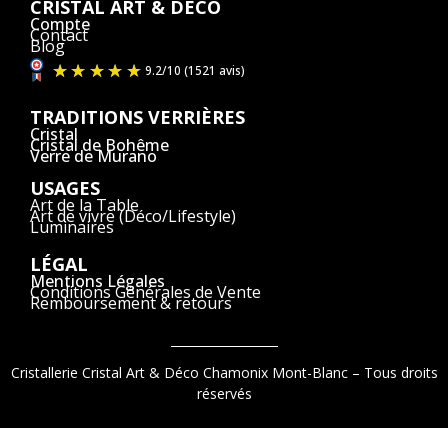
CRISTAL ART & DÉCO
Compte
Contact
Blog
TRADITIONS VERRIÈRES
Cristal
Cristal de Bohême
Verre de Murano
USAGES
Art de la Table
Art de vivre (Déco/Lifestyle)
Luminaires
LÉGAL
Mentions Légales
Conditions Générales de Vente
Remboursement & retours
Cristallerie Cristal Art & Déco Chamonix Mont-Blanc – Tous droits
réservés