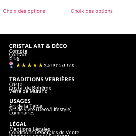
Choix des options
Choix des options
CRISTAL ART & DÉCO
Compte
Contact
Blog
TRADITIONS VERRIÈRES
Cristal
Cristal de Bohême
Verre de Murano
USAGES
Art de la Table
Art de vivre (Déco/Lifestyle)
Luminaires
LÉGAL
Mentions Légales
Conditions Générales de Vente
Remboursement & retours