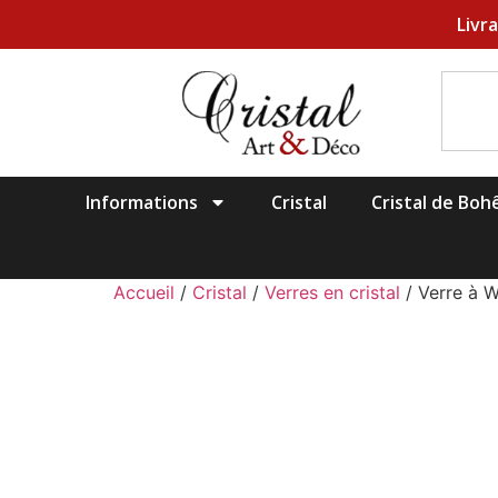
Livr
Informations
Cristal
Cristal de Bo
Accueil
/
Cristal
/
Verres en cristal
/ Verre à 