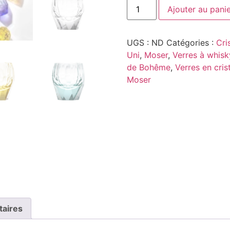
Ajouter au pani
UGS :
ND
Catégories :
Cri
Uni
,
Moser
,
Verres à whisky
de Bohême
,
Verres en cris
Moser
taires