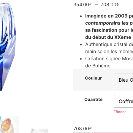
354.00
€
–
708.00
€
Imaginée en 2009 pa
contemporains les p
sa fascination pour
du début du XXème s
Authentique cristal d
main selon les mêmes
Création signée Moser
de Bohême.
Couleur
Quantité
Effacer
708.00
€