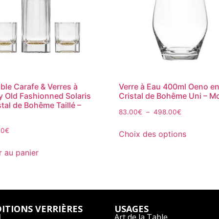
le Carafe & Verres à
Verre à Eau 400ml Oeno e
 Old Fashionned Solaris
Cristal de Bohême Uni – M
stal de Bohême Taillé –
83.00
€
–
498.00
€
00
€
Choix des options
r au panier
ITIONS VERRIÈRES
USAGES
l
Art de la Table