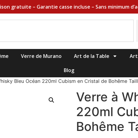
aison gratuite – Garantie casse incluse – Sans minimum d’a
hême
Verre de Murano
Art de la Table
Art
Blog
Whisky Bleu Océan 220ml Cubism en Cristal de Bohême Tail
Verre à W
220ml Cub
Bohême Ta