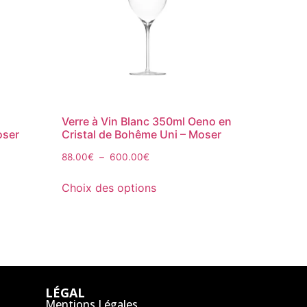
n
Verre à Vin Blanc 350ml Oeno en
oser
Cristal de Bohême Uni – Moser
88.00
€
–
600.00
€
Choix des options
LÉGAL
Mentions Légales