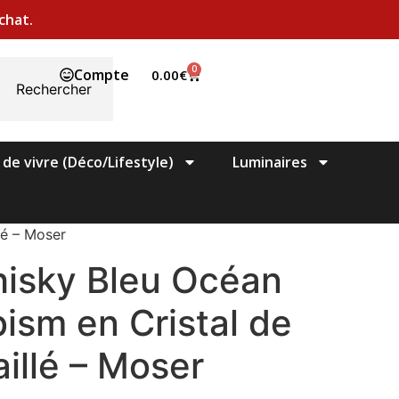
chat.
0
Compte
0.00
€
Rechercher
 de vivre (Déco/Lifestyle)
Luminaires
lé – Moser
hisky Bleu Océan
ism en Cristal de
illé – Moser