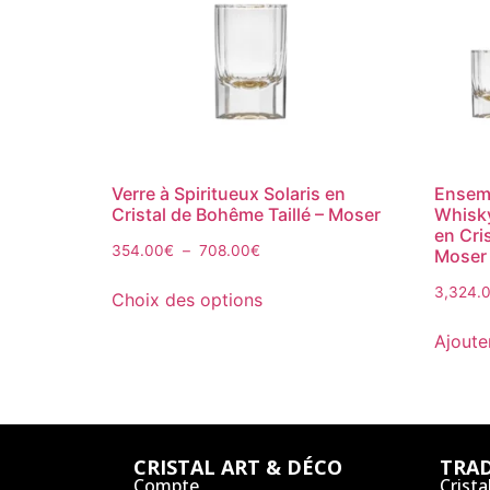
Verre à Spiritueux Solaris en
Ensemb
Cristal de Bohême Taillé – Moser
Whisky
en Cri
354.00
€
–
708.00
€
Moser
3,324.
Choix des options
Ajoute
CRISTAL ART & DÉCO
TRAD
Compte
Crista