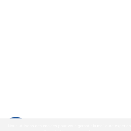
9.2
/
10
(1521 avis)
Nous utilisons des cookies pour vous garantir la meilleure expérie
9.2
/10