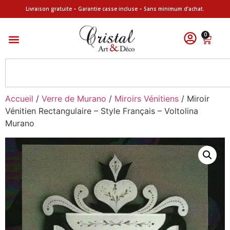
Livraison gratuite – Garantie casse incluse – Sans minimum d’achat.
0
Accueil
/
Verre de Murano
/
Miroirs Vénitiens
/ Miroir
Vénitien Rectangulaire – Style Français – Voltolina
Murano