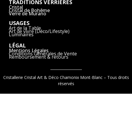
TRADITIONS VERRIÈRES
Cristal
Cristal de Bohême
Verre de Murano
USAGES
Art de la Table
Art de vivre (Déco/Lifestyle)
Luminaires
LÉGAL
Mentions Légales
Conditions Générales de Vente
Remboursement & retours
Cristallerie Cristal Art & Déco Chamonix Mont-Blanc – Tous droits
réservés