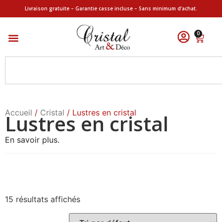
Livraison gratuite – Garantie casse incluse – Sans minimum d’achat.
0
Accueil
/
Cristal
/ Lustres en cristal
Lustres en cristal
En savoir plus.
15 résultats affichés