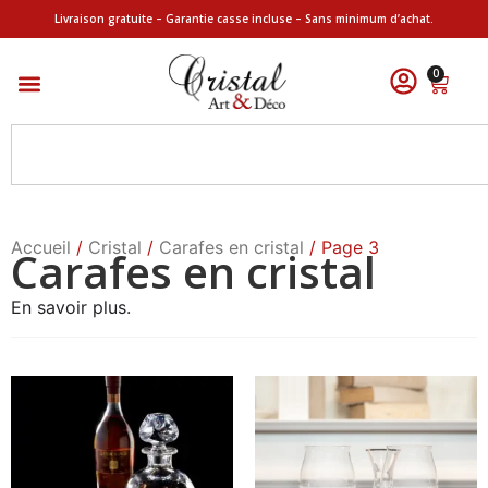
Livraison gratuite – Garantie casse incluse – Sans minimum d’achat.
0
Accueil
/
Cristal
/
Carafes en cristal
/ Page 3
Carafes en cristal
En savoir plus.